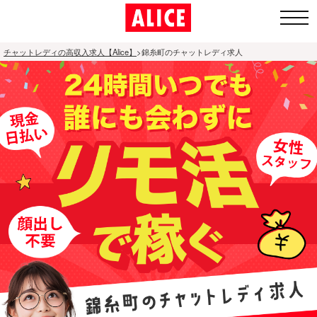
チャットレディの高収入求人【Alice】
>
錦糸町のチャットレディ求人
1.全国ト
ップペー
ジ
2.通勤チャ
ットレディ
募集エリア
3.アリスが
人気の理由
4.面接〜体