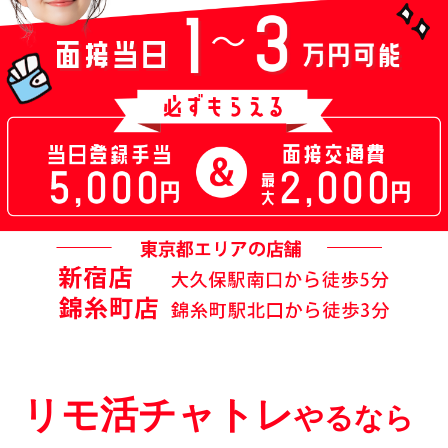
験入店〜お
仕事内容
5.お役立ち
コンテンツ
6.よくあ
る質問
リモ活チャトレ
やるなら