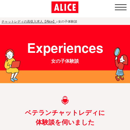
チャットレディの高収入求人【Alice】
>
女の子体験談
1.全国ト
Experiences
ップペー
ジ
女の子体験談
2.通勤チャ
ットレディ
募集エリア
3.アリスが
人気の理由
ベテランチャットレディに
体験談を伺いました
4.面接〜体