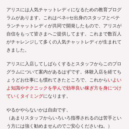
験入店〜お
仕事内容
アリスには人気チャットレディになるための教育プログ
ラムがあります。これはベネ○セ出身のスタッフとベテ
5.お役立ち
ランチャットレディが共同で開発したもので、アリスが
コンテンツ
自信をもって皆さまへご提供してます。これまで数百人
がチャレンジして多くの人気チャットレディが生まれて
6.よくあ
きました。
る質問
アリスに入店してしばらくするとスタッフからこのプロ
グラムについて案内があるはずです。体験入店を経てち
ょうどお仕事にも慣れてきたところで、これから
いよい
よ知識やテクニックを学んで効率良い稼ぎ方を身につけ
ていくタイミング
になります。
やるかやらないかは自由です。
（あまりスタッフからいろいろ指導されるのは苦手とい
う方には強く勧めませんのでご安心くださいね。）