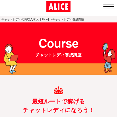
チャットレディの高収入求人【Alice】
>
チャットレディ養成講座
1.全国ト
Course
ップペー
ジ
チャットレディ養成講座
2.通勤チャ
ットレディ
募集エリア
3.アリスが
人気の理由
最短ルートで稼げる
チャットレディになろう！
4.面接〜体