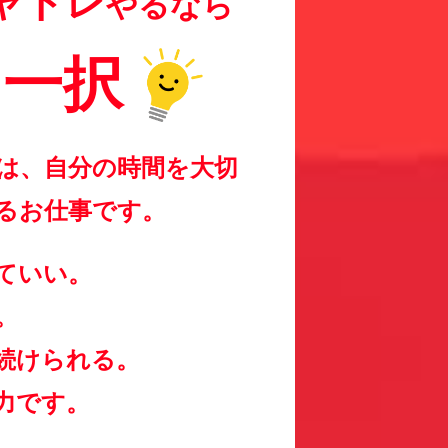
やるなら
ス一択
は、自分の時間を大切
るお仕事です。
ていい。
。
続けられる。
力です。