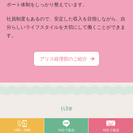
ポート体制をしっかり整えています。
社員制度もあるので、安定した収入を目指しながら、自
分らしいライフスタイルを大切にして働くことができま
す。
アリス経理部のご紹介
応募の電話から
面接・お仕事の流れ
10時～24時
10分で返信
10分で返信