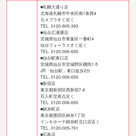
験入店〜お
■札幌大通り店
仕事内容
北海道札幌市中央区南1条西4
元４プラすぐ近く
5.お役立ち
TEL. 0120-805-393
コンテンツ
■仙台広瀬通店
宮城県仙台市青葉区一番町4
仙台フォーラスすぐ近く
6.よくあ
TEL. 0120-006-650
る質問
■仙台駅東口店
宮城県仙台市宮城野区榴岡1-5
JR「仙台駅」東口徒歩2分
TEL. 0120-006-650
■新宿店
東京都新宿区西新宿7-6
百人町交差点近く
TEL. 0120-006-650
■錦糸町店
東京都墨田区錦糸1丁目
ドンキホーテ錦糸町北口店近く
TEL. 0120-005-761
■広島店