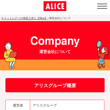
チャットレディの高収入求人【Alice】
>
運営会社について
1.全国ト
Company
ップペー
ジ
運営会社について
2.通勤チャ
ットレディ
募集エリア
アリスグループ概要
3.アリスが
人気の理由
4.面接〜体
運営者
アリスグループ