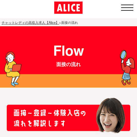
チャットレディの高収入求人【Alice】
>
面接の流れ
1.全国ト
Flow
ップペー
ジ
面接の流れ
2.通勤チャ
ットレディ
募集エリア
3.アリスが
人気の理由
4.面接〜体