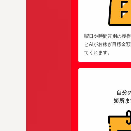
曜日や時間帯別の獲得
とAIがお稼ぎ目標金
てくれます。
自分
短所ま