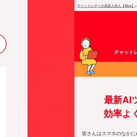
チャットレディの高収入求人【Alice】
>
チャットレ
最新A
効率よ
皆さんはスマホのなかに