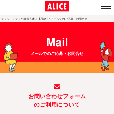
チャットレディの高収入求人【Alice】
>
メールでのご応募・お問合せ
1.全国ト
Mail
ップペー
ジ
メールでのご応募・お問合せ
2.通勤チャ
ットレディ
募集エリア
3.アリスが
お問い合わせフォーム
人気の理由
のご利用について
4.面接〜体