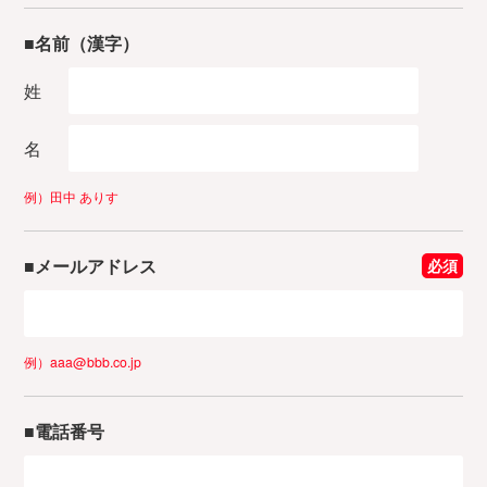
■名前（漢字）
姓
名
例）田中 ありす
■メールアドレス
必須
例）aaa@bbb.co.jp
■電話番号