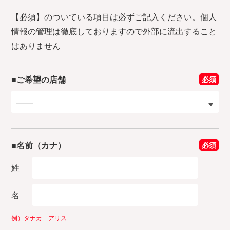
験入店〜お
仕事内容
【必須】のついている項目は必ずご記入ください。個人
情報の管理は徹底しておりますので外部に流出すること
5.お役立ち
はありません
コンテンツ
■ご希望の店舗
必須
6.よくあ
る質問
■名前（カナ）
必須
姓
名
例）タナカ アリス